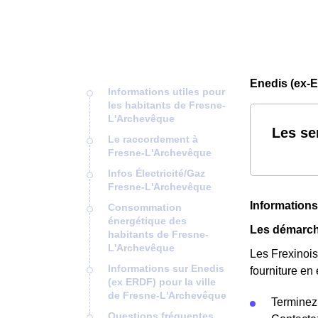
Enedis (ex-
Informations utiles pour
les habitants de Fresne-
L'Archevêque
Les se
Le raccordement à
Fresne-L'Archevêque
Infos Électricité/Gaz
Fresne-L'Archevêque
Informations
Consommation
énergétique des
Les démarch
habitants de Fresne-
L'Archevêque
Les Frexinois
Informations sur Enedis
fourniture en
(ex ERDF) pour la ville
de Fresne-L'Archevêque
Terminez
Questions fréquentes