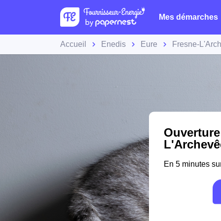
Mes démarches
Accueil
Enedis
Eure
Fresne-L'Arc