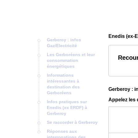
Enedis (ex-
Gerberoy : infos
Gaz/Electricité
Les Gerboréens et leur
Recour
consommation
énergétiques
Informations
intéressantes à
destination des
Gerberoy : in
Gerboréens
Appelez les 
Infos pratiques sur
Enedis (ex ERDF) à
Gerberoy
Se raccorder à Gerberoy
Réponses aux
interrogations des