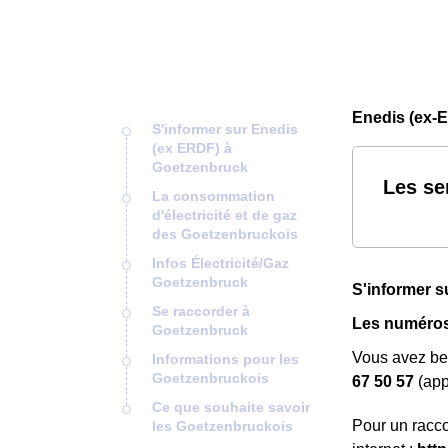
Enedis (ex-
S'informer sur Enedis
(ex ERDF) à
Goetzenbruck
Les se
La consommation
d'électricité et de gaz
des Goetzenbruckois
Infos Électricité/Gaz
Goetzenbruck
S'informer 
Se raccorder à
Les numéros
Goetzenbruck
Vous avez be
Informations pour les
Goetzenbruckois
67 50 57
(app
Ce que souhaite savoir
Pour un racco
les Goetzenbruckois