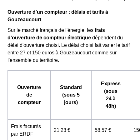
Ouverture d'un compteur : délais et tarifs à
Gouzeaucourt
Sur le marché français de l'énergie, les
frais
d'ouverture de compteur électrique
dépendent du
délai d'ouverture choisi. Le délai choisi fait varier le tarif
entre 27 et 150 euros à Gouzeaucourt comme sur
l'ensemble du territoire.
Express
Ouverture
Standard
(sous
de
(sous 5
24 à
compteur
jours)
48h)
Frais facturés
21,23 €
58,57 €
15
par ERDF