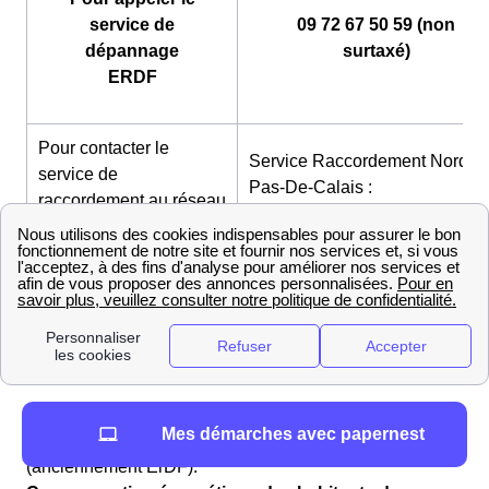
service de
09 72 67 50 59 (non
dépannage
surtaxé)
ERDF
Pour contacter le
Service Raccordement Nord-
service de
Pas-De-Calais :
raccordement au réseau
http://www.enedis.fr/aide_conta
ERDF Particuliers
Pour contacter le
Service Raccordement Nord-
service de
Pas-De-Calais :
raccordement au réseau
http://www.enedis.fr/aide_conta
ERDF Professionnels
👉 Pour en savoir davantage sur l'entreprise vous
Mes démarches avec papernest
pouvez consulter notre page dédié à
Enedis
(anciennement ErDF).