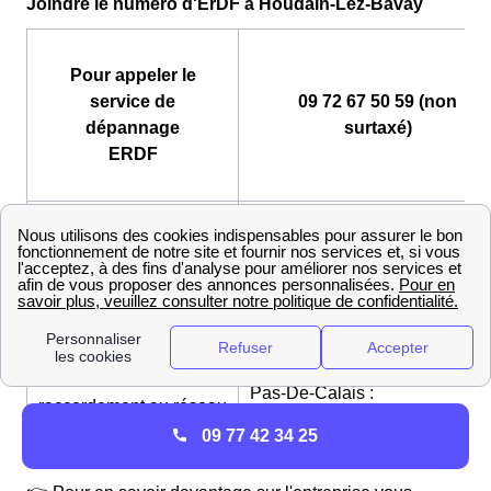
Joindre le numéro d'ErDF à Houdain-Lez-Bavay
Pour appeler le
service de
09 72 67 50 59 (non
dépannage
surtaxé)
ERDF
Pour contacter le
Service Raccordement Nord-
service de
Pas-De-Calais :
raccordement au réseau
http://www.enedis.fr/aide_conta
ERDF Particuliers
Pour contacter le
Service Raccordement Nord-
service de
Pas-De-Calais :
raccordement au réseau
http://www.enedis.fr/aide_conta
ERDF Professionnels
09 77 42 34 25