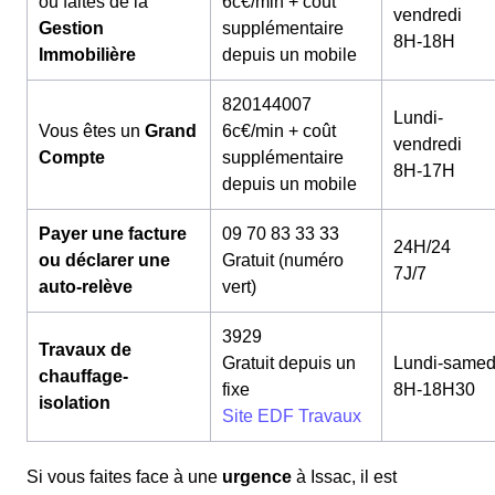
ou faites de la
6c€/min + coût
vendredi
Gestion
supplémentaire
8H-18H
Immobilière
depuis un mobile
820144007
Lundi-
Vous êtes un
Grand
6c€/min + coût
vendredi
Compte
supplémentaire
8H-17H
depuis un mobile
Payer une facture
09 70 83 33 33
24H/24
ou déclarer une
Gratuit (numéro
7J/7
auto-relève
vert)
3929
Travaux de
Gratuit depuis un
Lundi-samed
chauffage-
fixe
8H-18H30
isolation
Site EDF Travaux
Si vous faites face à une
urgence
à Issac, il est