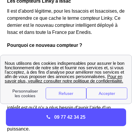
Les compteurs Linky à Issac
Il est d'abord légitime, pour les Issacois et Issacoises, de
comprendre ce que cache le terme compteur Linky. Ce
dernier est le nouveau compteur intelligent déployé à
Issac et dans toute la France par Enedis.
Pourquoi ce nouveau compteur ?
Enedis a choisi de passer à une version de compteur
intelligent afin d'automatiser et simplifier les démarches
faites par les Issacois et Issacoises. Ce compteur permet
de connaître en temps réel la consommation des
logements dans le 24400 (Dordogne). Ainsi, ceci
permet, à Issac (24400), d'avoir des factures mensuelles
reprenant exactement la consommation faite. Le second
intérêt est qu'il n'y a plus besoin d'avoir l'aide d'un
technicien Enedis d'Aquitaine pour les démarches
09 77 42 34 25
comme la mise en service ou le changement de
puissance.