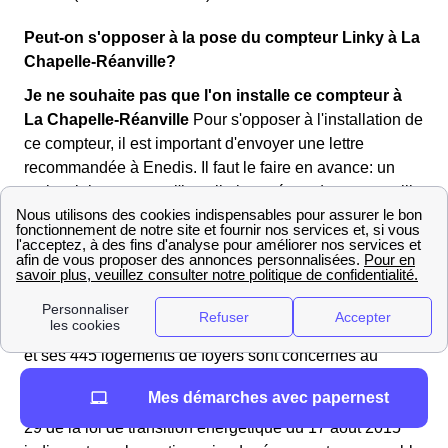
Peut-on s'opposer à la pose du compteur Linky à La
Chapelle-Réanville?
Je ne souhaite pas que l'on installe ce compteur à
La Chapelle-Réanville
Pour s'opposer à l'installation de
ce compteur, il est important d'envoyer une lettre
recommandée à Enedis. Il faut le faire en avance: un
mois minimum avant l'installation prévue dans votre ville
(cf: site internet d'Enedis pour connaitre la date).
La mise en place progressive de Linky
Enedis
souhaite équiper plus de 35 millions de foyers de son
nouveau compteur Linky. L'ensemble de l'opération
devraitdis. se terminer en 2021. La Chapelle-Réanville
et ses 445 logements de foyers sont concernés au
même titre que les autres. Les deux articles de lois
Mes démarches avec papernest
suivants : article L322-8 du code de l'énergie et article
29 de la loi de transition énergétique du 17 août 2015