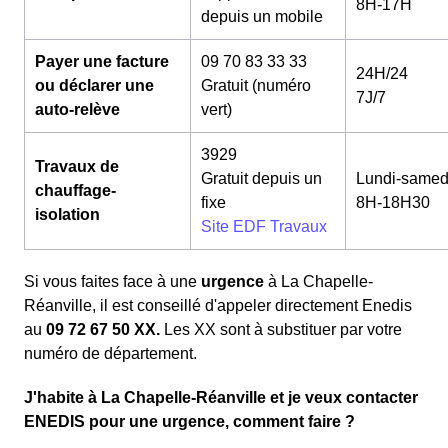
8H-17H
depuis un mobile
Payer une facture
09 70 83 33 33
24H/24
ou déclarer une
Gratuit (numéro
7J/7
auto-relève
vert)
3929
Travaux de
Gratuit depuis un
Lundi-samed
chauffage-
fixe
8H-18H30
isolation
Site EDF Travaux
Si vous faites face à une
urgence
à La Chapelle-
Réanville, il est conseillé d'appeler directement Enedis
au
09 72 67 50 XX.
Les XX sont à substituer par votre
numéro de département.
J'habite à La Chapelle-Réanville et je veux contacter
ENEDIS pour une urgence, comment faire ?