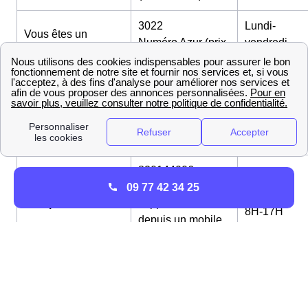
3022
Lundi-
Vous êtes un
Numéro Azur (prix
vendredi
professionnel
d'un appel local)
8H30-18H
Vous êtes une
PME
810333722
Lundi-
ou faites de la
6c€/min + coût
vendredi
Gestion
supplémentaire
8H-18H
Immobilière
depuis un mobile
820144006
Lundi-
Vous êtes un
Grand
6c€/min + coût
09 77 42 34 25
vendredi
Compte
supplémentaire
8H-17H
depuis un mobile
Payer une facture
09 70 83 33 33
24H/24
ou déclarer une
Gratuit (numéro
7J/7
auto-relève
vert)