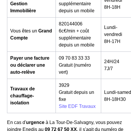
vendredi
Gestion
supplémentaire
8H-18H
Immobilière
depuis un mobile
820144006
Lundi-
Vous êtes un
Grand
6c€/min + coût
vendredi
Compte
supplémentaire
8H-17H
depuis un mobile
Payer une facture
09 70 83 33 33
24H/24
ou déclarer une
Gratuit (numéro
7J/7
auto-relève
vert)
3929
Travaux de
Gratuit depuis un
Lundi-samed
chauffage-
fixe
8H-18H30
isolation
Site EDF Travaux
En cas d'
urgence
à La Tour-De-Salvagny, vous pouvez
joindre Enedis au
09 72 67 50 XX
, il s'agit du numéro de