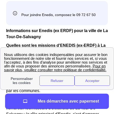
Informations sur Enedis (ex ERDF) pour la ville de La
Tour-De-Salvagny
Quelles sont les missions d'ENEDIS (ex-ERDF) à La
Tour-De-Salvagny ?
à La Tour-De-Salvagny, Enedis est ce qu'on appelle un
gestionnaire de réseau de distribution, ou un
distributeur. Il a le monopole de cette activité sur 95% du
territoire français, les 5% restants étant gérés par des
Entreprises Locales de Distribution (ELD) mandatées
par les communes.
Mes démarches avec papernest
Il ne faut pas confondre le distributeur avec les
nombreux fournisseurs d'électricité de La Tour-De-