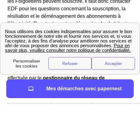
les Folgoetiens peuvent souscrire. Il faut donc contacter
EDF pour les questions concernant la souscription, la
résiliation et le déménagement des abonnements à
l'électricité. Pour toutes autres démarches les habitants
du Folgoët dans le 29260 doivent contacter le
distributeur d'électricité Enedis.
Quels sont les délais et tarifs appliqués au Folgoët
pour l'ouverture de compteur ?
L'ouverture d'un compteur électrique est une prestation
effectuée par le
gestionnaire du réseau de
distribution Enedis
(ex-ERDF) en Bretagne Retrouvez
Mes démarches avec papernest
ci-dessous les coûts et les délais de cette opération :
Express
Ouverture
Standard
(sous
de
(sous 5
24 à
compteur
jours)
48h)