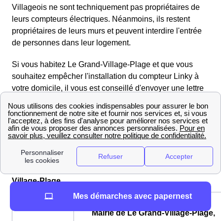
Villageois ne sont techniquement pas propriétaires de
leurs compteurs électriques. Néanmoins, ils restent
propriétaires de leurs murs et peuvent interdire l'entrée
de personnes dans leur logement.
Si vous habitez Le Grand-Village-Plage et que vous
souhaitez empêcher l'installation du compteur Linky à
votre domicile, il vous est conseillé d'envoyer une lettre
officielle à Enedis un à deux mois avant la date prévue
de l'installation dans votre ville (Le Grand-Village-Plage
- Poitou-Charentes). Pour en savoir plus sur Linky, vous
pouvez contacter le gestionnaire par téléphone 09 72 67
50 17 ou par mail.
Informations pratiques sur la mairie du Grand-
Village-Plage
Mes démarches avec papernest
Mairie de Le Grand-Village-Plage,