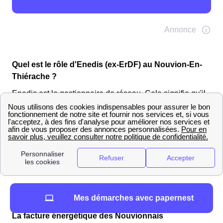
Quel est le rôle d'Enedis (ex-ErDF) au Nouvion-En-
Thiérache ?
Enedis est le gestionnaire de réseau. Cela signifie qu'il
est responsable du transport de l'électricité. En effet, le
réseau n'est pas à la charge du fournisseur, qui se
contente de facturer l'énergie. C'est donc Enedis qui
s'occupe de tout ce qui touche aux compteurs :
raccordement au réseau, mise en service, changement
de compteur, changement de nom, relevé, etc.
Les Nouvionnais et leur consommation
Mes démarches avec papernest
énergétiques
La facture énergétique des Nouvionnais