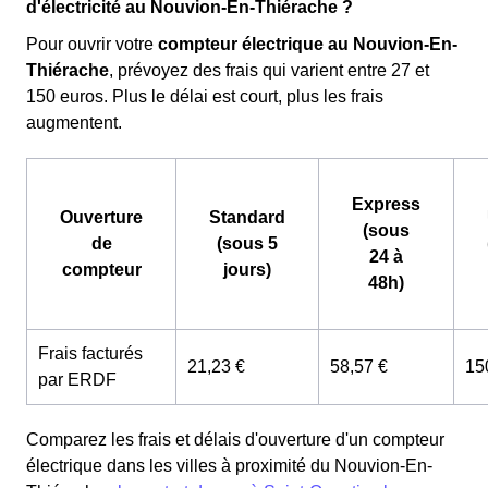
d'électricité au Nouvion-En-Thiérache ?
Pour ouvrir votre
compteur électrique au Nouvion-En-
Thiérache
, prévoyez des frais qui varient entre 27 et
150 euros. Plus le délai est court, plus les frais
augmentent.
Express
Ouverture
Standard
(sous
de
(sous 5
24 à
compteur
jours)
48h)
Frais facturés
21,23 €
58,57 €
15
par ERDF
Comparez les frais et délais d'ouverture d'un compteur
électrique dans les villes à proximité du Nouvion-En-