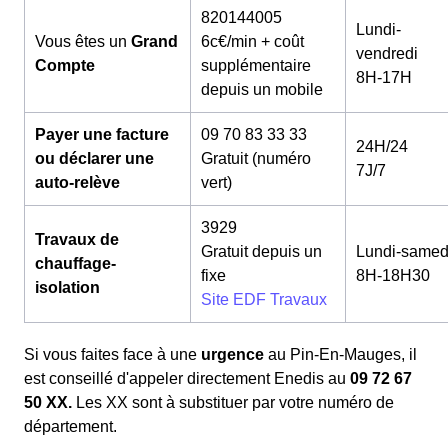
820144005
Lundi-
Vous êtes un
Grand
6c€/min + coût
vendredi
Compte
supplémentaire
8H-17H
depuis un mobile
Payer une facture
09 70 83 33 33
24H/24
ou déclarer une
Gratuit (numéro
7J/7
auto-relève
vert)
3929
Travaux de
Gratuit depuis un
Lundi-samed
chauffage-
fixe
8H-18H30
isolation
Site EDF Travaux
Si vous faites face à une
urgence
au Pin-En-Mauges, il
est conseillé d'appeler directement Enedis au
09 72 67
50 XX.
Les XX sont à substituer par votre numéro de
département.