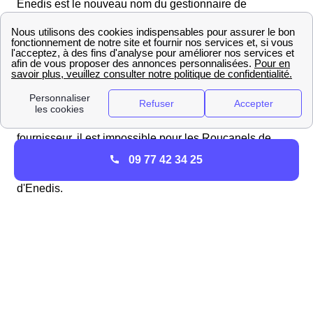
Enedis est le nouveau nom du gestionnaire de
distribution du réseau d'électricité en France. Les
Roucanels, et plus largement les Français doivent avoir
en tête qu'Enedis et EDF ne sont pas la même entité. Si
Enedis se charge du réseau de distribution de
l'électricité jusqu'à chez vous au Roc, EDF, lui n'est que
le fournisseur qui gère la facturation de l'électricité aux
Roucanels. Alors qu'il est possible de changer de
fournisseur, il est impossible pour les Roucanels de
choisir le distributeur d'électricité. Pour en savoir
09 77 42 34 25
d'avantage vous pouvez vous rendre sur la page internet
d'Enedis.
Vers qui se tourner en cas de panne ou de coupure
d'électricité au Roc ?
Tout d'abord il faut savoir que ErDF a changé de nom et
s'appelle désormais Enedis. En cas de coupure
d'électricité deux cas de figures existent