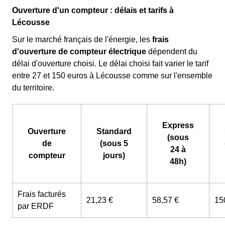
Ouverture d'un compteur : délais et tarifs à
Lécousse
Sur le marché français de l'énergie, les
frais
d'ouverture de compteur électrique
dépendent du
délai d'ouverture choisi. Le délai choisi fait varier le tarif
entre 27 et 150 euros à Lécousse comme sur l'ensemble
du territoire.
Express
Ouverture
Standard
(sous
de
(sous 5
24 à
compteur
jours)
48h)
Frais facturés
21,23 €
58,57 €
15
par ERDF