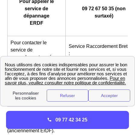
Pour appeler le
service de
09 72 67 50 35 (non
dépannage
surtaxé)
ERDF
Pour contacter le
Service Raccordement Bretag
service de
:
raccordement au réseau
http://www.enedis.fr/aide_conta
ERDF Particuliers
Pour contacter le
Service Raccordement Bretag
service de
:
raccordement au réseau
http://www.enedis.fr/aide_conta
ERDF Professionnels
👉 Pour en savoir davantage sur l'entreprise vous
09 77 42 34 25
pouvez consulter notre page dédié à
Enedis
(anciennement ErDF).