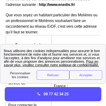
l'adresse suivante :
http://www.enedis.fr/
Que vous soyez un habitant particulier des Molières ou
un professionnel le Molièrois souhaitant faire un
raccordement au réseau ErDF, c'est vers cette adresse
qu'il faut se tourner.
Pour appeler le
service de
09 72 67 50 91470 (non
dépannage
surtaxé)
ERDF
Pour contacter le
Service Raccordement Ile-De-
service de
France :
raccordement au réseau
http://www.enedis.fr/aide_conta
09 77 42 34 25
ERDF Particuliers
Pour contacter le