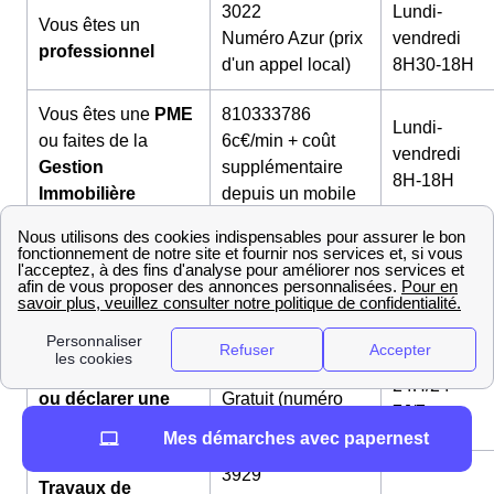
3022
Lundi-
Vous êtes un
Numéro Azur (prix
vendredi
professionnel
d'un appel local)
8H30-18H
Vous êtes une
PME
810333786
Lundi-
ou faites de la
6c€/min + coût
vendredi
Gestion
supplémentaire
8H-18H
Immobilière
depuis un mobile
820144007
Lundi-
Vous êtes un
Grand
6c€/min + coût
vendredi
Compte
supplémentaire
8H-17H
depuis un mobile
Payer une facture
09 70 83 33 33
24H/24
ou déclarer une
Gratuit (numéro
7J/7
auto-relève
vert)
Mes démarches avec papernest
3929
Travaux de