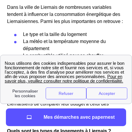
Dans la ville de Liernais de nombreuses variables
tendent à influencer la consommation énergétique des
Liernaisiennes. Parmi les plus importantes on retrouve :
Le type et la taille du logement
La météo et la température moyenne du
département
Le combustible utilisé pour se chauffer
Le type de chauffage choisi par les habitants
La quantité de logements certifiés BBC
A partir de ces données on peut comparer la facture
énergétique des Liernaisiens avec celle des habitants
d'une ville à proximité. Il est nécessaire pour les
Liernaisiens de comparer leur budget à celui des
habitants des villes environnantes et de prendre en
Mes démarches avec papernest
compte notamment le coût du dans leur budget.
Quels sont les types de logements à Liernais ?