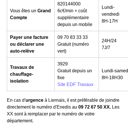
820144000
Lundi-
Vous êtes un
Grand
6c€/min + coût
vendredi
Compte
supplémentaire
8H-17H
depuis un mobile
Payer une facture
09 70 83 33 33
24H/24
ou déclarer une
Gratuit (numéro
7J/7
auto-relève
vert)
3929
Travaux de
Gratuit depuis un
Lundi-samed
chauffage-
fixe
8H-18H30
isolation
Site EDF Travaux
En cas d'
urgence
à Liernais, il est préférable de joindre
directement le numéro d'Enedis au
09 72 67 50 XX.
Les
XX sont à remplacer par le numéro de votre
département.