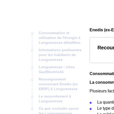
Enedis (ex-
Consommation et
utilisation de l'énergie à
Longuenesse détaillées
Recour
Informations pertinentes
pour les habitants de
Longuenesse
Longuenesse : infos
Gaz/Electricité
Consommation
Renseignement
La consomma
concernant Enedis (ex
ERDF) à Longuenesse
Plusieurs fac
Le raccordement à
Longuenesse
La quanti
Le type d
Ce que souhaite savoir
les Longuenessois