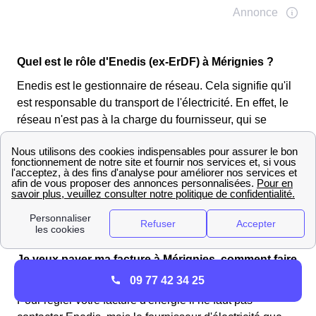
Quel est le rôle d'Enedis (ex-ErDF) à Mérignies ?
Enedis est le gestionnaire de réseau. Cela signifie qu'il
est responsable du transport de l'électricité. En effet, le
réseau n'est pas à la charge du fournisseur, qui se
contente de facturer l'énergie. C'est donc Enedis qui
s'occupe de tout ce qui touche aux compteurs :
raccordement au réseau, mise en service, changement
de compteur, changement de nom, relevé, etc.
Les Mérignisiens et leur consommation
énergétiques
Je veux payer ma facture à Mérignies, comment faire
?
09 77 42 34 25
Pour régler votre facture d'énergie il ne faut pas