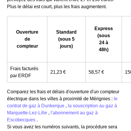
Plus le délai est court, plus les frais augmentent.
Express
Ouverture
Standard
(sous
de
(sous 5
24 à
compteur
jours)
48h)
Frais facturés
21,23 €
58,57 €
15
par ERDF
Comparez les frais et délais d'ouverture d'un compteur
électrique dans les villes à proximité de Mérignies :
le
contrat de gaz à Dunkerque
,
la souscription au gaz à
Marquette-Lez-Lille
,
l'abonnement au gaz à
Escobecques
.
Si vous avez les numéros suivants, la procédure sera