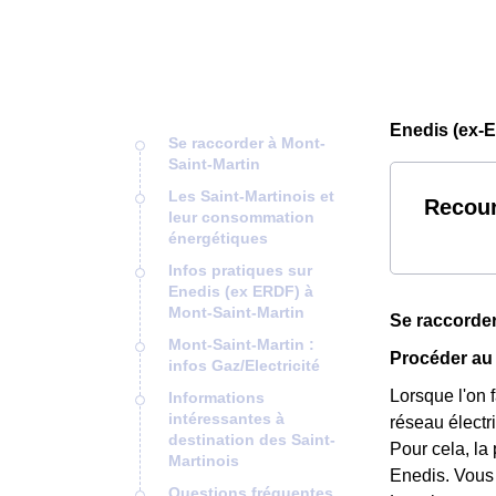
Enedis (ex-E
Se raccorder à Mont-
Saint-Martin
Les Saint-Martinois et
Recour
leur consommation
énergétiques
Infos pratiques sur
Enedis (ex ERDF) à
Mont-Saint-Martin
Se raccorder
Mont-Saint-Martin :
Procéder au
infos Gaz/Electricité
Lorsque l'on 
Informations
intéressantes à
réseau électr
destination des Saint-
Pour cela, la
Martinois
Enedis. Vous 
Questions fréquentes