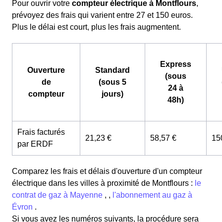
Pour ouvrir votre
compteur électrique à Montflours
,
prévoyez des frais qui varient entre 27 et 150 euros.
Plus le délai est court, plus les frais augmentent.
Express
Ouverture
Standard
(sous
de
(sous 5
24 à
compteur
jours)
48h)
Frais facturés
21,23 €
58,57 €
15
par ERDF
Comparez les frais et délais d'ouverture d'un compteur
électrique dans les villes à proximité de Montflours :
le
contrat de gaz à Mayenne
, ,
l'abonnement au gaz à
Évron
.
Si vous avez les numéros suivants, la procédure sera