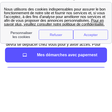
rapide et automatique :
Numéro du compteur ou nom de l'ancien
locataire
Relevé de compteur
Dans le cas contraire, un agent d'ERDF de Montflours
devra se déplacer chez vous pour y avoir accès. Pour
plus de détails, voici notre article dédié à l'
ouverture de
Mes démarches avec papernest
votre compteur EDF
.