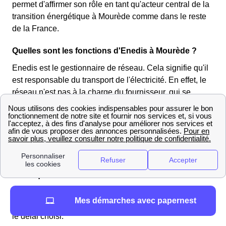
permet d'affirmer son rôle en tant qu'acteur central de la
transition énergétique à Mourède comme dans le reste
de la France.
Quelles sont les fonctions d'Enedis à Mourède ?
Enedis est le gestionnaire de réseau. Cela signifie qu'il
est responsable du transport de l'électricité. En effet, le
réseau n'est pas à la charge du fournisseur, qui se
contente de facturer l'énergie. C'est donc Enedis qui
s'occupe de tout ce qui touche aux compteurs :
raccordement au réseau, mise en service, changement
de compteur, changement de nom, relevé, etc.
Les coûts et délais de l'ouverture d'un compteur
électrique à Mourède
Les
frais d'ouverture du compteur électrique
en
Mes démarches avec papernest
France et à Mourède varient entre 27 et 150 euros selon
le délai choisi.