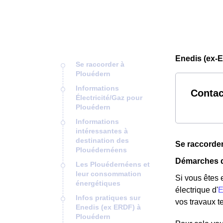
Enedis (ex-
Se raccorder à
Plouédern
Informations
Contac
Électricité/Gaz pour
Plouédern
Informations
intéressantes à
destination des
Se raccorde
Plouédernéens
Démarches d
Les Plouédernéens et
leur consommation
Si vous êtes
énergétiques
électrique d'
E
Infos pratiques sur
vos travaux t
Enedis (ex ERDF) à
Plouédern