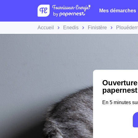
Mes démarches
Accueil
Enedis
Finistère
Plouéder