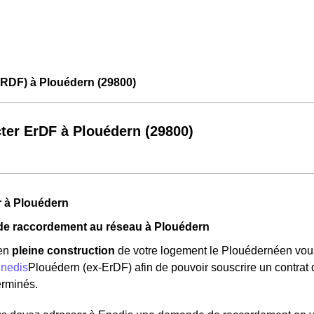
ERDF) à Plouédern (29800)
ter ErDF à Plouédern (29800)
r à Plouédern
e raccordement au réseau à Plouédern
 en
pleine construction
de votre logement le Plouédernéen vous
nedis
Plouédern (ex-ErDF) afin de pouvoir souscrire un contrat d
erminés.