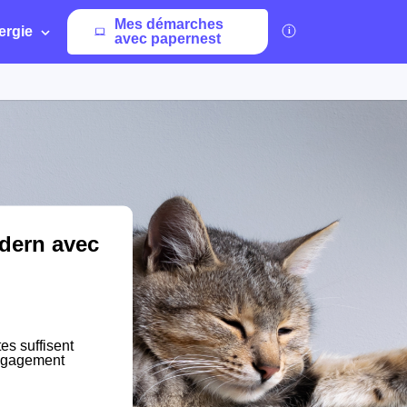
Mes démarches
ergie
avec papernest