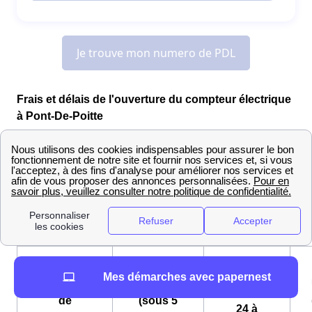
Frais et délais de l'ouverture du compteur électrique
à Pont-De-Poitte
Les Pontois devront se tourner vers le
distributeur
Enedis
(ex-ERDF) pour l'ouverture de leur compteur,
que vous pourrez effectuer dès lors que vous aurez
souscrit une offre d'électricité
. Les frais et délais pour
cette prestation à Pont-De-Poitte sont propres à tous les
fournisseurs :
Express
Mes démarches avec papernest
Ouverture
Standard
(sous
de
(sous 5
24 à