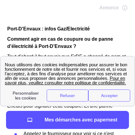
Port-D'Envaux : infos Gaz/Electricité
Comment agir en cas de coupure ou de panne
d'électricité à Port-D'Envaux ?
Tout d'abord il faut savoir que ErDF a changé de nom et
s'appelle désormais Enedis. En cas de coupure
d'électricité deux cas de figures existent
Panne généralisée dans Port-D'Envaux ou dans un
quartier de Port-D'Envaux : Vous ne pouvez rien faire
sauf attendre la reprise du courant après avoir appeler
Enedis pour signaler cette coupure. Et une panne
d'électricité localisée dans votre appartement à Port-
Mes démarches avec papernest
D'Envaux, deux possibilités :
Appelez le fournisseur pour voir si ce n'est