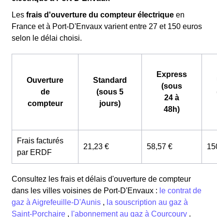
Les
frais d'ouverture du compteur électrique
en
France et à Port-D'Envaux varient entre 27 et 150 euros
selon le délai choisi.
Express
Ouverture
Standard
(sous
de
(sous 5
24 à
compteur
jours)
48h)
Frais facturés
21,23 €
58,57 €
15
par ERDF
Consultez les frais et délais d'ouverture de compteur
dans les villes voisines de Port-D'Envaux :
le contrat de
gaz à Aigrefeuille-D'Aunis
,
la souscription au gaz à
Saint-Porchaire
,
l'abonnement au gaz à Courcoury
.