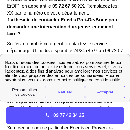
ErDF), en appelant le
09 72 67 50 XX.
Remplacez les
XX par le numéro de votre département.
J'ai besoin de contacter Enedis Port-De-Bouc pour
demander une intervention d'urgence, comment
faire ?
Si c'est un problème urgent : contactez le service
dépannage d'Enedis disponible 24/24 et 7/7 au 09 72 67
50 XX. Remplacez les XX par le numéro de votre
département pour obtenir le numéro complet.
Comment créer un espace client personnel sur ErDF
Port-De-Bouc ?
Le gestionnaire du réseau d'électricité a laissé de côté
son appellation ERDF et répond désormais au
nom
d'Enedis
. Il est donc important de ne pas confondre
Enedis (ex ERDF) et le fournisseur historique EDF.
09 77 42 34 25
Se créer un compte particulier Enedis en Provence-