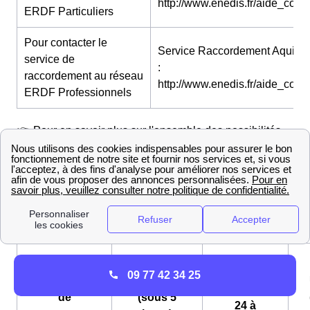
http://www.enedis.fr/aide_conta
ERDF Particuliers
Pour contacter le
Service Raccordement Aquitai
service de
:
raccordement au réseau
http://www.enedis.fr/aide_conta
ERDF Professionnels
👉 Pour en savoir plus sur l'ensemble des possibilités
disponibles pour joindre ErDF prenez le temps de
regarder notre article sur le
contact d'ErDF
.
Ouvrir un compteur électrique EDF à Préchac
L'ouverture d'un
compteur électrique
à Préchac vous
coûtera entre 27 et 150 euros en fonction du délai choisi.
Express
09 77 42 34 25
Ouverture
Standard
(sous
de
(sous 5
24 à