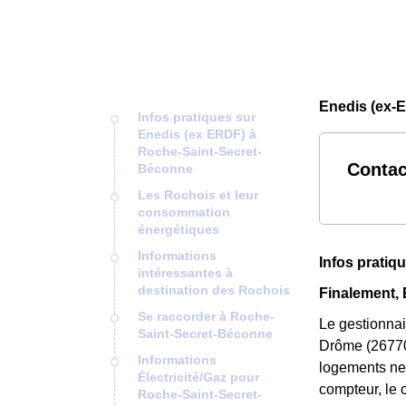
Enedis (ex-
Infos pratiques sur
Enedis (ex ERDF) à
Roche-Saint-Secret-
Contac
Béconne
Les Rochois et leur
consommation
énergétiques
Informations
Infos pratiq
intéressantes à
destination des Rochois
Finalement, 
Se raccorder à Roche-
Le gestionnai
Saint-Secret-Béconne
Drôme (26770)
Informations
logements neu
Électricité/Gaz pour
compteur, le 
Roche-Saint-Secret-