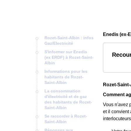
Enedis (ex-E
Rozet-Saint-Albin : infos
Gaz/Electricité
S'informer sur Enedis
Recour
(ex ERDF) à Rozet-Saint-
Albin
Informations pour les
habitants de Rozet-
Saint-Albin
Rozet-Saint-A
La consommation
Comment agir
d'électricité et de gaz
des habitants de Rozet-
Vous n'avez p
Saint-Albin
et il convient
Se raccorder à Rozet-
interlocuteur
Saint-Albin
Réponses aux