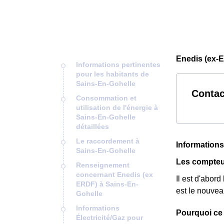
Enedis (ex-E
Informations pertinentes
pour les habitants de
Sains-En-Gohelle
Contac
Consommation et
utilisation de l'énergie à
Sains-En-Gohelle
détaillées
Le raccordement à
Informations
Sains-En-Gohelle
Les compteu
Renseignement
concernant Enedis (ex
Il est d'abor
ERDF) à Sains-En-
est le nouvea
Gohelle
Informations
Pourquoi ce
Électricité/Gaz pour