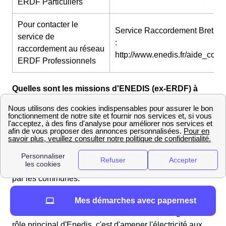
ERDF Particuliers
Pour contacter le
Service Raccordement Bretag
service de
:
raccordement au réseau
http://www.enedis.fr/aide_conta
ERDF Professionnels
Quelles sont les missions d'ENEDIS (ex-ERDF) à
Saint-Agathon ?
à Saint-Agathon, Enedis est ce qu'on appelle un
gestionnaire de réseau de distribution, ou un
distributeur. Il a le monopole de cette activité sur 95% du
territoire français, les 5% restants étant gérés par des
Entreprises Locales de Distribution (ELD) mandatées
par les communes.
Mes démarches avec papernest
Il ne faut pas confondre le distributeur avec les
nombreux fournisseurs d'électricité de Saint-Agathon : le
rôle principal d'Enedis, c'est d'amener l'électricité aux