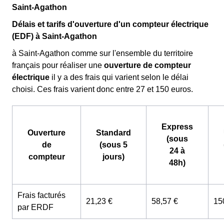
Saint-Agathon
Délais et tarifs d'ouverture d'un compteur électrique
(EDF) à Saint-Agathon
à Saint-Agathon comme sur l'ensemble du territoire
français pour réaliser une
ouverture de compteur
électrique
il y a des frais qui varient selon le délai
choisi. Ces frais varient donc entre 27 et 150 euros.
Express
Ouverture
Standard
(sous
de
(sous 5
24 à
compteur
jours)
48h)
Frais facturés
21,23 €
58,57 €
15
par ERDF