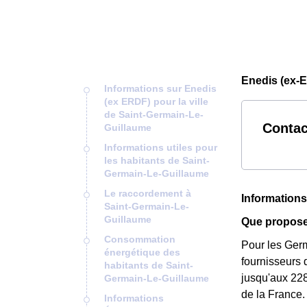
Enedis (ex-E
Informations sur Enedis
(ex ERDF) pour la ville
de Saint-Germain-Le-
Contac
Guillaume
Informations utiles pour
les habitants de Saint-
Germain-Le-Guillaume
Le raccordement à
Informations
Saint-Germain-Le-
Guillaume
Que propose
Consommation
Pour les Germ
énergétique des
fournisseurs 
habitants de Saint-
jusqu'aux 228
Germain-Le-Guillaume
de la France.
Informations