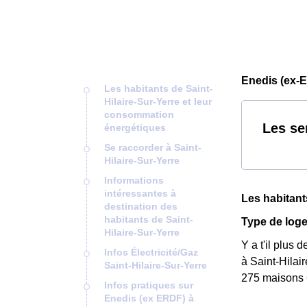
Enedis (ex-E
Les habitants de Saint-
Hilaire-Sur-Yerre et leur
consommation
Les se
énergétiques
Se raccorder à Saint-
Hilaire-Sur-Yerre
Informations
intéressantes à
Les habitant
destination des
habitants de Saint-
Type de loge
Hilaire-Sur-Yerre
Y a t'il plus
Infos Électricité/Gaz
à Saint-Hilai
Saint-Hilaire-Sur-Yerre
275 maisons 
Infos pratiques sur
Enedis (ex ERDF) à