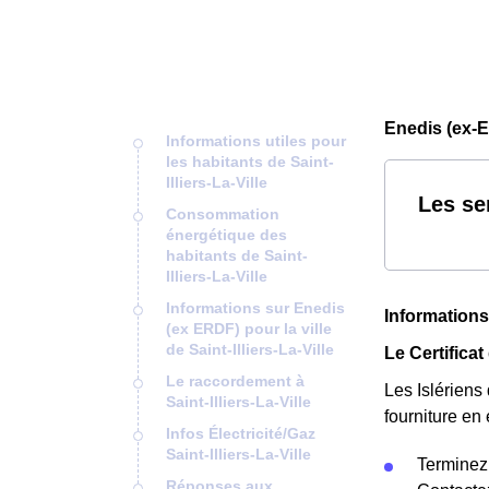
Enedis (ex-ER
Informations utiles pour
les habitants de Saint-
Illiers-La-Ville
Les se
Consommation
énergétique des
habitants de Saint-
Illiers-La-Ville
Informations sur Enedis
Informations 
(ex ERDF) pour la ville
de Saint-Illiers-La-Ville
Le Certificat
Le raccordement à
Les Islériens
Saint-Illiers-La-Ville
fourniture en 
Infos Électricité/Gaz
Saint-Illiers-La-Ville
Terminez
Réponses aux