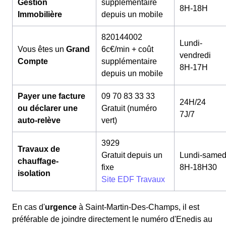
Gestion
supplémentaire
8H-18H
Immobilière
depuis un mobile
820144002
Lundi-
Vous êtes un
Grand
6c€/min + coût
vendredi
Compte
supplémentaire
8H-17H
depuis un mobile
Payer une facture
09 70 83 33 33
24H/24
ou déclarer une
Gratuit (numéro
7J/7
auto-relève
vert)
3929
Travaux de
Gratuit depuis un
Lundi-samed
chauffage-
fixe
8H-18H30
isolation
Site EDF Travaux
En cas d'
urgence
à Saint-Martin-Des-Champs, il est
préférable de joindre directement le numéro d'Enedis au