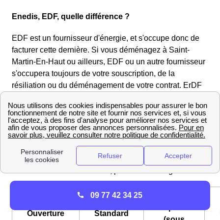
Enedis, EDF, quelle différence ?
EDF est un fournisseur d'énergie, et s'occupe donc de
facturer cette dernière. Si vous déménagez à Saint-
Martin-En-Haut ou ailleurs, EDF ou un autre fournisseur
s'occupera toujours de votre souscription, de la
résiliation ou du déménagement de votre contrat. ErDF
sera chargé de la gestion du réseau et du compteur.
Comment procéder à l'ouverture de mon compteur
d'électricité à Saint-Martin-En-Haut ?
Pour ouvrir votre
compteur électrique à Saint-Martin-
En-Haut
, prévoyez des frais qui varient entre 27 et 150
euros. Plus le délai est court, plus les frais augmentent.
09 77 42 34 25
Express
Ouverture
Standard
(sous