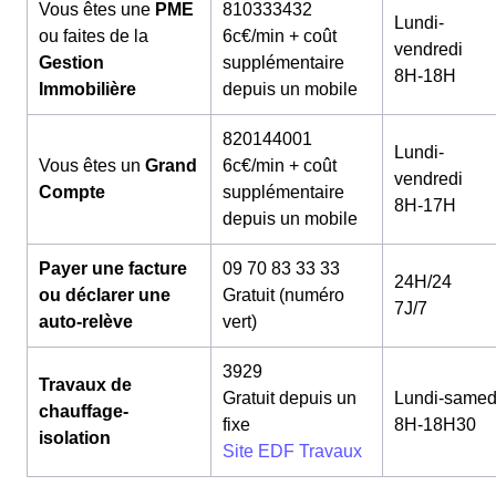
Vous êtes une
PME
810333432
Lundi-
ou faites de la
6c€/min + coût
vendredi
Gestion
supplémentaire
8H-18H
Immobilière
depuis un mobile
820144001
Lundi-
Vous êtes un
Grand
6c€/min + coût
vendredi
Compte
supplémentaire
8H-17H
depuis un mobile
Payer une facture
09 70 83 33 33
24H/24
ou déclarer une
Gratuit (numéro
7J/7
auto-relève
vert)
3929
Travaux de
Gratuit depuis un
Lundi-samed
chauffage-
fixe
8H-18H30
isolation
Site EDF Travaux