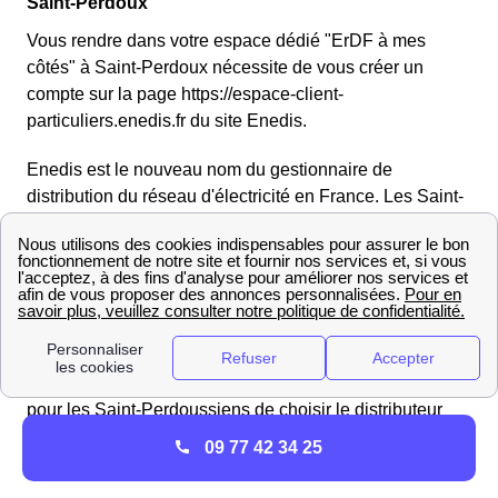
Saint-Perdoux
Vous rendre dans votre espace dédié "ErDF à mes
côtés" à Saint-Perdoux nécessite de vous créer un
compte sur la page https://espace-client-
particuliers.enedis.fr du site Enedis.
Enedis est le nouveau nom du gestionnaire de
distribution du réseau d'électricité en France. Les Saint-
Perdoussiens, et plus largement les Français doivent
avoir en tête qu'Enedis et EDF ne sont pas la même
entité. Si Enedis se charge du réseau de distribution de
l'électricité jusqu'à chez vous à Saint-Perdoux, EDF, lui
n'est que le fournisseur qui gère la facturation de
l'électricité aux Saint-Perdoussiens. Alors qu'il est
possible de changer de fournisseur, il est impossible
pour les Saint-Perdoussiens de choisir le distributeur
d'électricité. Pour en savoir d'avantage vous pouvez
09 77 42 34 25
vous rendre sur la page internet d'Enedis.