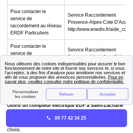
Pour contacter le
Service Raccordement
service de
Provence-Alpes-Cote D'Azur :
raccordement au réseau
http://www.enedis.fr/aide_conta
ERDF Particuliers
Pour contacter le
Service Raccordement
service de
Provence-Alpes-Cote D'Azur :
raccordement au réseau
http://www.enedis.fr/aide_conta
ERDF Professionnels
👉 Pour en savoir plus sur l'ensemble des possibilités
disponibles pour joindre ErDF prenez le temps de
regarder notre article sur le
contact d'ErDF
.
Ouvrir un compteur électrique EDF à Saint-Zacharie
L'ouverture d'un
compteur électrique
à Saint-Zacharie
09 77 42 34 25
vous coûtera entre 27 et 150 euros en fonction du délai
choisi.