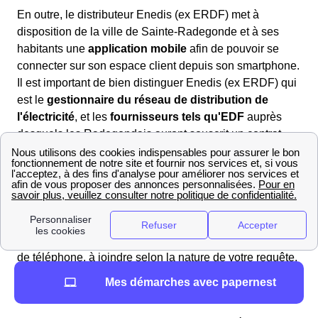
En outre, le distributeur Enedis (ex ERDF) met à
disposition de la ville de Sainte-Radegonde et à ses
habitants une
application mobile
afin de pouvoir se
connecter sur son espace client depuis son smartphone.
Il est important de bien distinguer Enedis (ex ERDF) qui
est le
gestionnaire du réseau de distribution de
l'électricité
, et les
fournisseurs tels qu'EDF
auprès
desquels les Radegondais auront souscrit un contrat
d'énergie.
Trouvez les numéros des différents services d'EDF à
Sainte-Radegonde
Pour mieux traiter les demandes des Radegondais et
Radegondaises, EDF a mis en place plusieurs numéros
de téléphone, à joindre selon la nature de votre requête.
Si c'est le service client de Sainte-Radegonde que vous
Mes démarches avec papernest
voulez contacter, il existe deux numéros différents :