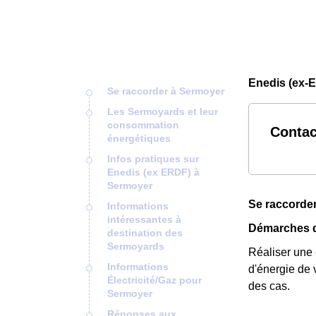
Enedis (ex-
Se raccorder à Sermoyer
Les Sermoyards et leur
consommation
Contac
énergétiques
Infos pratiques sur
Enedis (ex ERDF) à
Sermoyer
Se raccorde
Informations
intéressantes à
Démarches d
destination des
Sermoyards
Réaliser une
Informations
d'énergie de 
Électricité/Gaz pour
des cas.
Sermoyer
Réponses aux