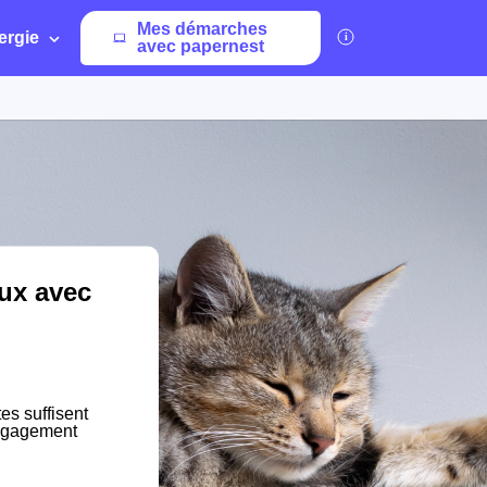
Mes démarches
ergie
avec papernest