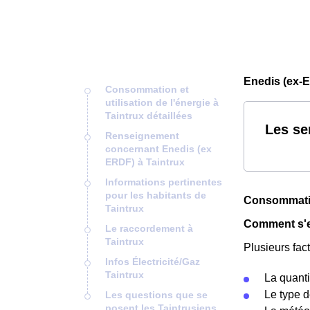
Enedis (ex-E
Consommation et
utilisation de l'énergie à
Taintrux détaillées
Les se
Renseignement
concernant Enedis (ex
ERDF) à Taintrux
Informations pertinentes
pour les habitants de
Consommation
Taintrux
Comment s'ex
Le raccordement à
Taintrux
Plusieurs fact
Infos Électricité/Gaz
Taintrux
La quanti
Le type d
Les questions que se
posent les Taintrusiens