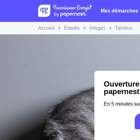
Mes démarches
Accueil
Enedis
Vosges
Taintrux