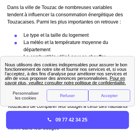
Dans la ville de Touzac de nombreuses variables
tendent à influencer la consommation énergétique des
Touzacaises. Parmi les plus importantes on retrouve :
Le type et la taille du logement
La météo et la température moyenne du
département
Le combustible utilisé pour se chauffer
Le type de chauffage choisi par les habitants
La quantité de logements certifiés BBC
A partir de ces données on peut comparer la facture
énergétique des Touzacais avec celle des habitants
d'une ville à proximité. Il est nécessaire pour les
Touzacais de comparer leur budget à celui des habitants
des villes environnantes et de prendre en compte
09 77 42 34 25
notamment le coût du
raccordement à Nanteuil-En-
Vallée
dans leur budget.