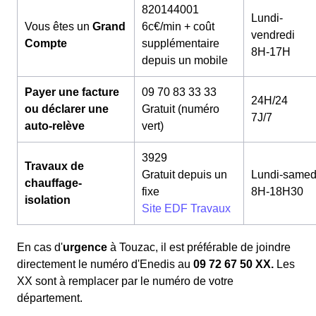
820144001
Lundi-
Vous êtes un
Grand
6c€/min + coût
vendredi
Compte
supplémentaire
8H-17H
depuis un mobile
Payer une facture
09 70 83 33 33
24H/24
ou déclarer une
Gratuit (numéro
7J/7
auto-relève
vert)
3929
Travaux de
Gratuit depuis un
Lundi-samed
chauffage-
fixe
8H-18H30
isolation
Site EDF Travaux
En cas d'
urgence
à Touzac, il est préférable de joindre
directement le numéro d'Enedis au
09 72 67 50 XX.
Les
XX sont à remplacer par le numéro de votre
département.