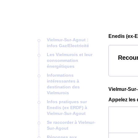
Enedis (ex-
Vielmur-Sur-Agout :
infos Gaz/Electricité
Les Vielmurois et leur
Recour
consommation
énergétiques
Informations
intéressantes à
destination des
Vielmur-Sur-
Vielmurois
Appelez les 
Infos pratiques sur
Enedis (ex ERDF) à
Vielmur-Sur-Agout
Se raccorder à Vielmur-
Sur-Agout
Réponses aux