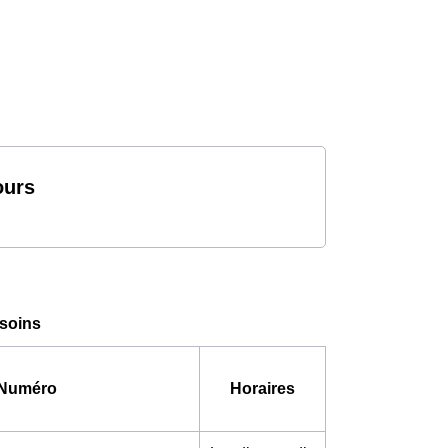
ours
esoins
Numéro
Horaires