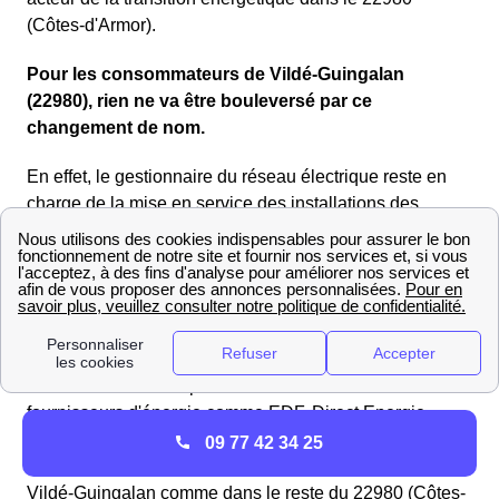
(Côtes-d'Armor).
Pour les consommateurs de Vildé-Guingalan
(22980), rien ne va être bouleversé par ce
changement de nom.
En effet, le gestionnaire du réseau électrique reste en
charge de la mise en service des installations des
utilisateurs, de la réalisation du relevé de compteurs,
des pannes et autres urgences (coupure de courant par
exemple). Ainsi, les Vildéens pourront toujours contacter
Enedis (ERDF) pour effectuer une demande de
raccordement au réseau électrique.
Enedis est une entreprise bien différente des
fournisseurs d'énergie comme EDF
, Direct Energie,
Engie etc... Elle ne s'occupe pas de votre contrat
09 77 42 34 25
d'énergie mais du réseau dans son ensemble. Ainsi, à
Vildé-Guingalan comme dans le reste du 22980 (Côtes-