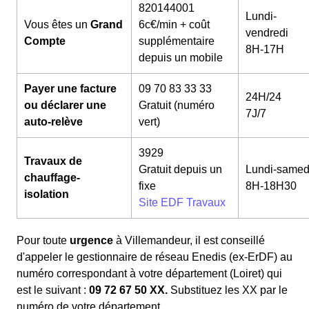
820144001
Lundi-
Vous êtes un
Grand
6c€/min + coût
vendredi
Compte
supplémentaire
8H-17H
depuis un mobile
Payer une facture
09 70 83 33 33
24H/24
ou déclarer une
Gratuit (numéro
7J/7
auto-relève
vert)
3929
Travaux de
Gratuit depuis un
Lundi-samed
chauffage-
fixe
8H-18H30
isolation
Site EDF Travaux
Pour toute
urgence
à Villemandeur, il est conseillé
d'appeler le gestionnaire de réseau Enedis (ex-ErDF) au
numéro correspondant à votre département (Loiret) qui
est le suivant :
09 72 67 50 XX.
Substituez les XX par le
numéro de votre département.