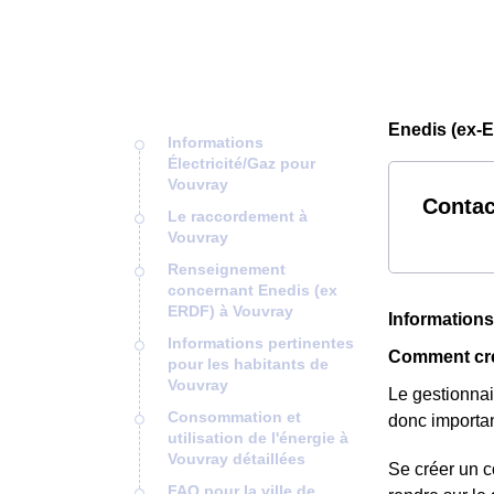
Enedis (ex-
Informations
Électricité/Gaz pour
Vouvray
Contac
Le raccordement à
Vouvray
Renseignement
concernant Enedis (ex
ERDF) à Vouvray
Informations
Informations pertinentes
Comment cré
pour les habitants de
Vouvray
Le gestionnai
Consommation et
donc importan
utilisation de l'énergie à
Vouvray détaillées
Se créer un c
FAQ pour la ville de