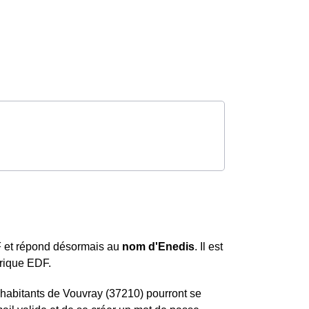
DF et répond désormais au
nom d'Enedis
. Il est
orique EDF.
s habitants de Vouvray (37210) pourront se