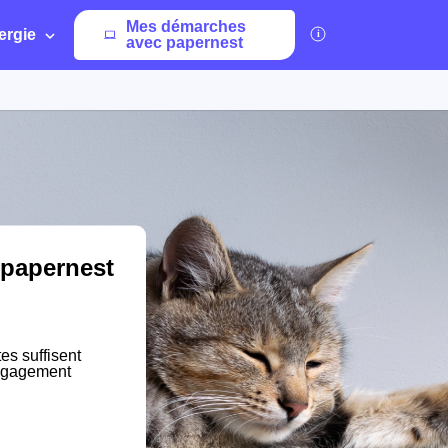
Mes démarches
ergie
avec papernest