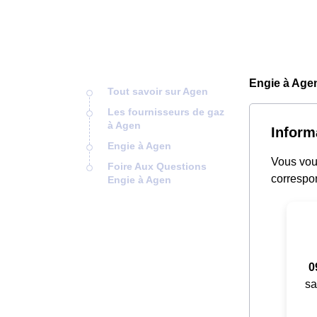
Engie à Agen
Tout savoir sur Agen
Les fournisseurs de gaz
à Agen
Inform
Engie à Agen
Vous vous
Foire Aux Questions
correspon
Engie à Agen
0
sa