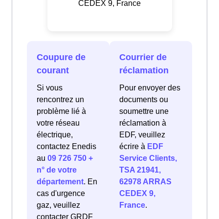
CEDEX 9, France
Coupure de
Courrier de
courant
réclamation
Si vous
Pour envoyer des
rencontrez un
documents ou
problème lié à
soumettre une
votre réseau
réclamation à
électrique,
EDF, veuillez
contactez Enedis
écrire à
EDF
au
09 726 750 +
Service Clients,
n° de votre
TSA 21941,
département
. En
62978 ARRAS
cas d'urgence
CEDEX 9,
gaz, veuillez
France
.
contacter GRDF