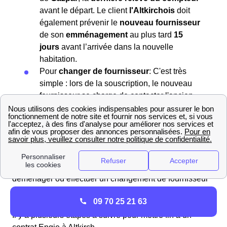
avant le départ. Le client
l'Altkirchois
doit
également prévenir le
nouveau fournisseur
de son
emménagement
au plus tard
15
jours
avant l’arrivée dans la nouvelle
habitation.
Pour
changer de fournisseur
: C'est très
simple : lors de la souscription, le nouveau
fournisseur se charge de contacter l'ancien
fournisseur et de gérer la résiliation pour
vous.
Si vous êtes un particulier,
résilier votre contrat de gaz
ou
d’électricité
se fera à
frais… nuls
! En effet, aucun
frais ne vous sera demandé. Vous pouvez donc
déménager ou effectuer un changement de fournisseur
d’énergie en toute sérénité, sans vous soucier de vos
09 70 25 21 63
finances.
Il y a plusieurs étapes à suivre pour mettre fin à un